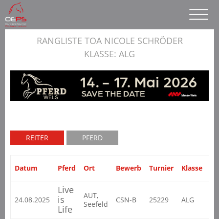
RANGLISTE TOA NICOLE SCHRÖDER
KLASSE: ALG
REITER
PFERD
Datum
Pferd
Ort
Bewerb
Turnier
Klasse
Pu
Live
AUT,
is
24.08.2025
CSN-B
25229
ALG
Seefeld
Life