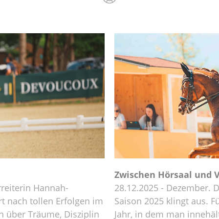
Zwischen Hörsaal und V
reiterin Hannah-
28.12.2025 - Dezember. D
t nach tollen Erfolgen im
Saison 2025 klingt aus. 
in über Träume, Disziplin
Jahr, in dem man innehält