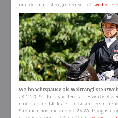
und den nächsten großen Schritt.
weiter les
Weihnachtspause als Weltranglistenzwei
23.12.2025 - Kurz vor dem Jahreswechsel wer
einen letzten Blick zurück. Besonders erfreulic
Simoncic aus, die in der U25-Weltrangliste n
gutmachte und auf Platz 2 liegt.
weiter lesen