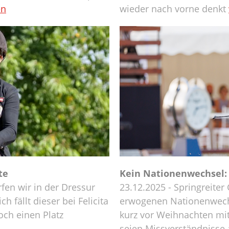
en
wieder nach vorne denkt
te
Kein Nationenwechsel: 
fen wir in der Dressur
23.12.2025 - Springreiter
h fällt dieser bei Felicita
erwogenen Nationenwech
och einen Platz
kurz vor Weihnachten mit
seien Missverständniss