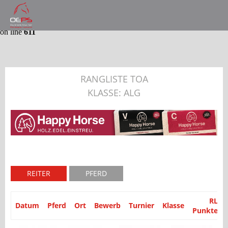
Notice
: Trying to get property 'partyid' of non-object in
/var/www/website/module/Application/src/Application/Controller
on line
611
RANGLISTE TOA
KLASSE: ALG
REITER
PFERD
RL
Datum
Pferd
Ort
Bewerb
Turnier
Klasse
Punkte