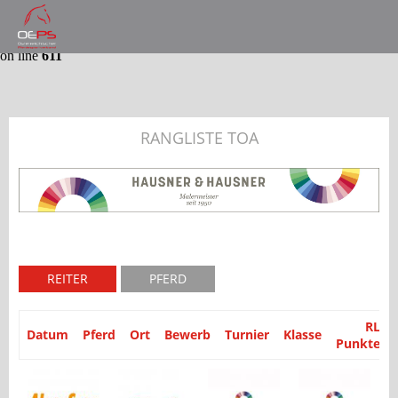
Notice
: Trying to get property 'partyid' of non-object in
/var/www/website/module/Application/src/Application/Controller
on line
611
RANGLISTE TOA
REITER
PFERD
RL
Datum
Pferd
Ort
Bewerb
Turnier
Klasse
Punkte