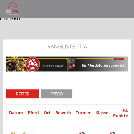
Notice
: Trying to get property 'partyid' of non-object in
/var/www/website/module/Application/src/Application/Controller
on line
611
RANGLISTE TOA
REITER
PFERD
RL
Datum
Pferd
Ort
Bewerb
Turnier
Klasse
Punkte