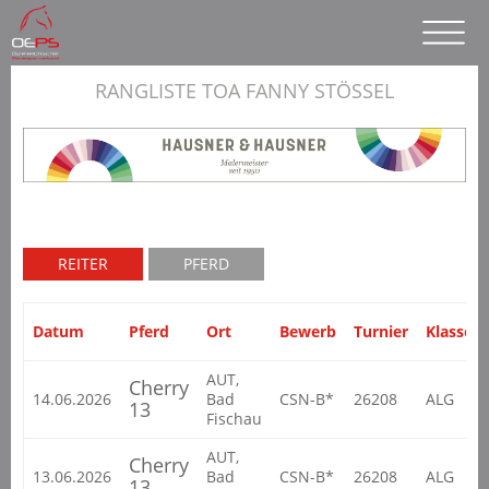
RANGLISTE TOA FANNY STÖSSEL
REITER
PFERD
Datum
Pferd
Ort
Bewerb
Turnier
Klasse
AUT,
Cherry
14.06.2026
Bad
CSN-B*
26208
ALG
13
Fischau
AUT,
Cherry
13.06.2026
Bad
CSN-B*
26208
ALG
13