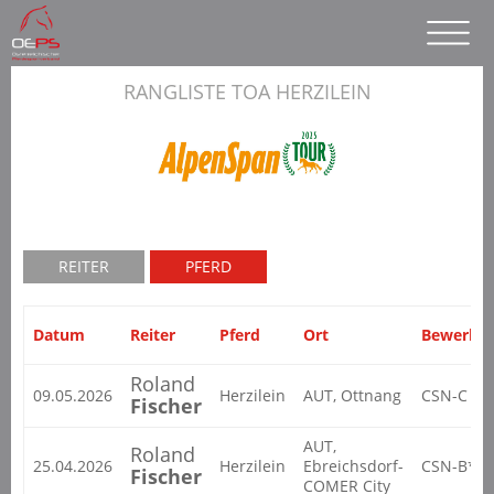
RANGLISTE TOA HERZILEIN
REITER
PFERD
Datum
Reiter
Pferd
Ort
Bewerb
Roland
09.05.2026
Herzilein
AUT, Ottnang
CSN-C
Fischer
AUT,
Roland
25.04.2026
Herzilein
Ebreichsdorf-
CSN-B*
Fischer
COMER City