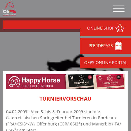
ONLINE SHOP
PFERDEPASS
OEPS ONLINE PORTAL
TURNIERVORSCHAU
04.02.2009 - Vom 5. bis 8. Februar 2009 sind die
österreichischen Springreiter bei Turnieren in Bordeaux
(FRA/ CSI5*-W), Offenburg (GER/ CSI2*) und Manerbio (ITA/
CSI2*) am Start.