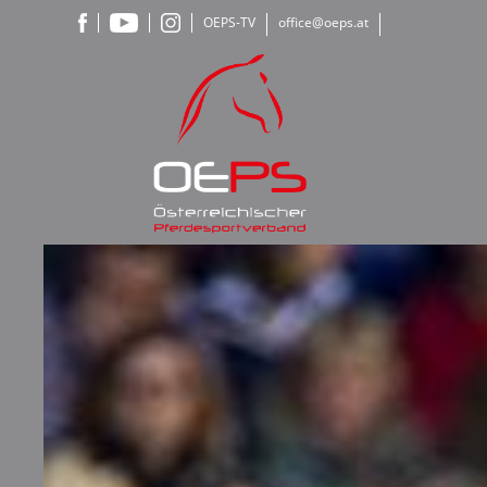
OEPS-TV
office@oeps.at