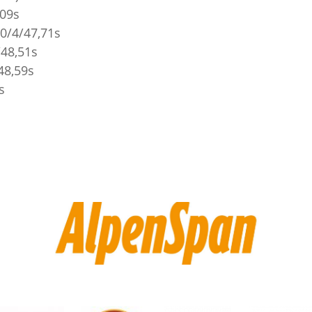
,09s
 0/4/47,71s
/48,51s
/48,59s
s