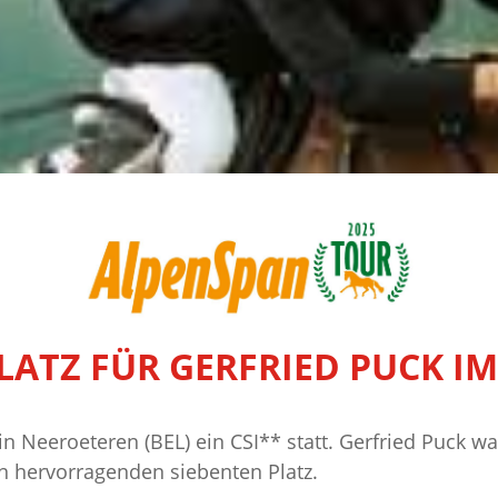
LATZ FÜR GERFRIED PUCK I
in Neeroeteren (BEL) ein CSI** statt. Gerfried Puck wa
n hervorragenden siebenten Platz.