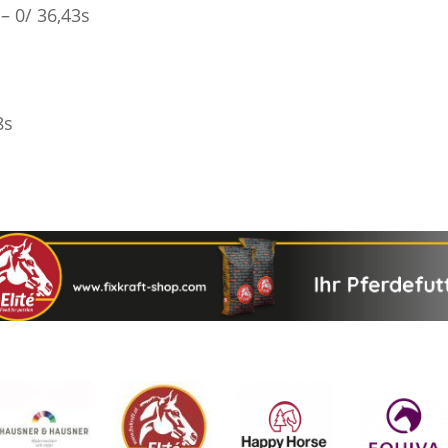
– 0/ 36,43s
8s