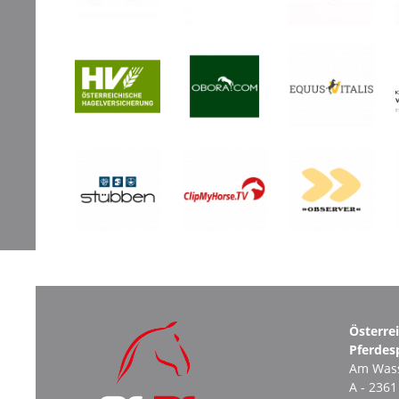
Österre
Pferdes
Am Wass
A - 236