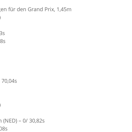
gen für den Grand Prix, 1,45m
)
3s
28s
/ 70,04s
)
 (NED) – 0/ 30,82s
,08s