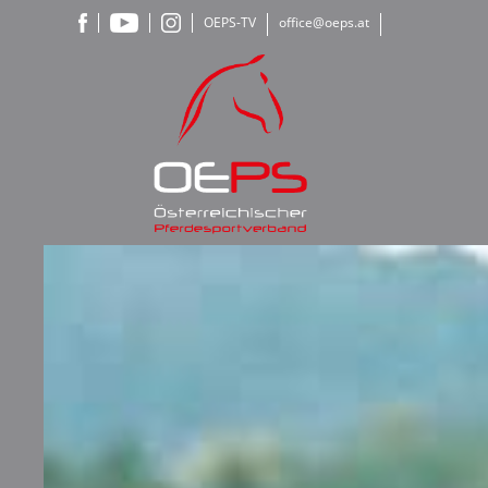
OEPS-TV
office@oeps.at