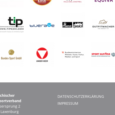
ichischer
DATENSCHUTZERKLÄRUNG
portverband
IMPRESSUM
ersprung 2
1 Laxenburg