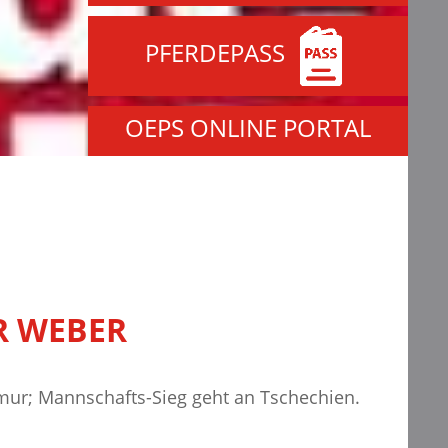
PFERDEPASS
OEPS ONLINE PORTAL
R WEBER
mur; Mannschafts-Sieg geht an Tschechien.