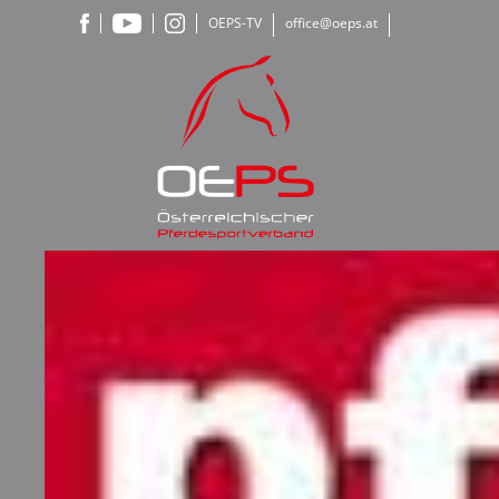
OEPS-TV
office@oeps.at