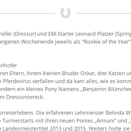
ofer (Dressur) und EM-Starter Leonard Platzer (Spr
genen Wochenende jeweils als "Rookie of the Year" g
enhofer
 ihren Eltern, ihrem kleinen Bruder Oskar, drei Katze
Pferdevirus verfallen und da kam alles, wie es komme
ondern ein kleines Pony Namens „Benjamin Blümchen“.
 im Dressurviereck.
urreiterlebens. Die erfahrenen Lehrmeister Belinda
te Turnierstarts mit ihren neuen Ponies „Armani“ und „
 Landesmeistertitel 2013 und 2015. Weiters holte si