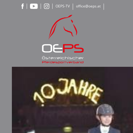
OEPS-TV
office@oeps.at