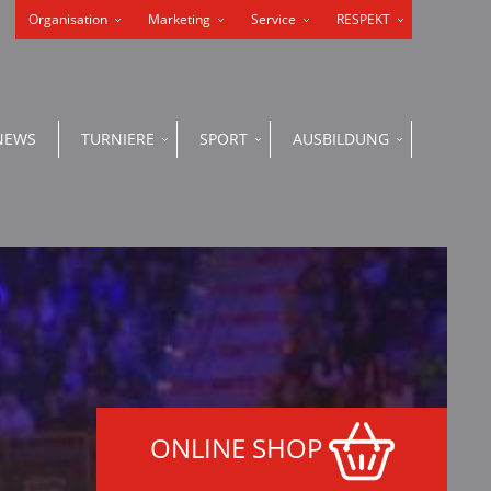
Organisation
Marketing
Service
RESPEKT
NEWS
TURNIERE
SPORT
AUSBILDUNG
ONLINE SHOP