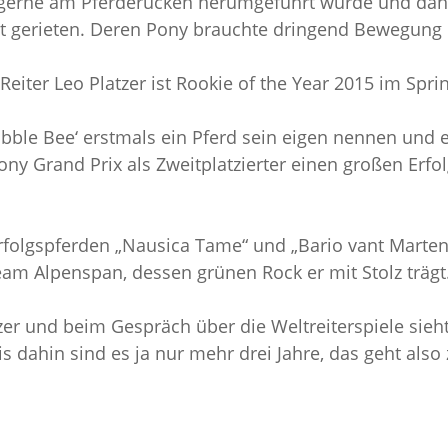
nd gerne am Pferderücken herumgeführt wurde und da
t gerieten. Deren Pony brauchte dringend Bewegung 
iter Leo Platzer ist Rookie of the Year 2015 im Spri
ubble Bee‘ erstmals ein Pferd sein eigen nennen und ei
ony Grand Prix als Zweitplatzierter einen großen Erfol
 Erfolgspferden „Nausica Tame“ und „Bario vant Marten
am Alpenspan, dessen grünen Rock er mit Stolz trägt
tzer und beim Gespräch über die Weltreiterspiele sieh
is dahin sind es ja nur mehr drei Jahre, das geht also 