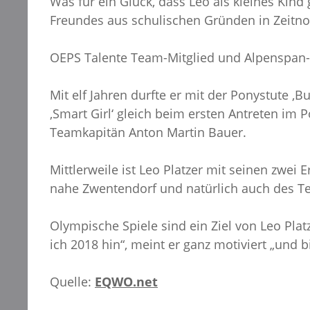
Was für ein Glück, dass Leo als kleines Ki
Freundes aus schulischen Gründen in Zeitno
OEPS Talente Team-Mitglied und Alpenspan-Re
Mit elf Jahren durfte er mit der Ponystute ‚B
‚Smart Girl‘ gleich beim ersten Antreten im P
Teamkapitän Anton Martin Bauer.
Mittlerweile ist Leo Platzer mit seinen zwei
nahe Zwentendorf und natürlich auch des Te
Olympische Spiele sind ein Ziel von Leo Pla
ich 2018 hin“, meint er ganz motiviert „und b
Quelle:
EQWO.net