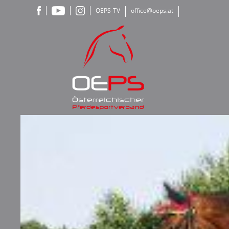
OEPS-TV
office@oeps.at