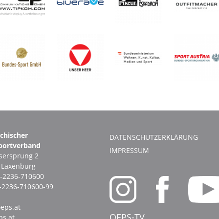
ichischer
DATENSCHUTZERKLÄRUNG
portverband
IMPRESSUM
ersprung 2
1 Laxenburg
-2236-710600
-2236-710600-99
eps.at
OEPS-TV
s.at