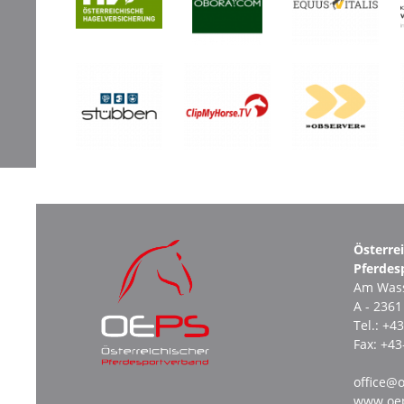
Österre
Pferdes
Am Wass
A - 236
Tel.:
+43
Fax:
+43
office@o
www.oep