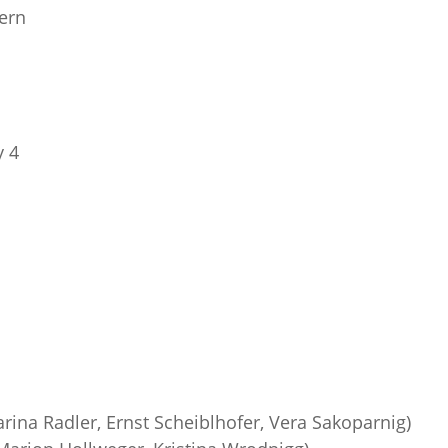
hern
y 4
arina Radler, Ernst Scheiblhofer, Vera Sakoparnig)