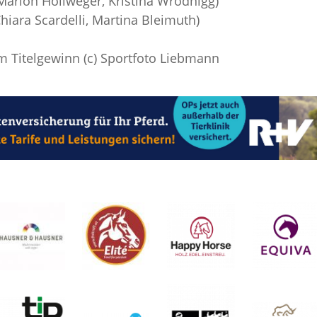
 Marion Hollweger, Kristina Wrodnigg)
Chiara Scardelli, Martina Bleimuth)
m Titelgewinn (c) Sportfoto Liebmann