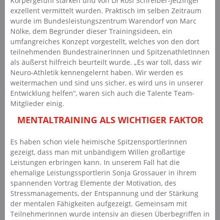
Körpergefühl stärken und von DI Rosi Schreiber-Jetzinger
exzellent vermittelt wurden. Praktisch im selben Zeitraum
wurde im Bundesleistungszentrum Warendorf von Marc
Nölke, dem Begründer dieser Trainingsideen, ein
umfangreiches Konzept vorgestellt, welches von den dort
teilnehmenden BundestrainerInnen und SpitzenathletInnen
als äußerst hilfreich beurteilt wurde. „Es war toll, dass wir
Neuro-Athletik kennengelernt haben. Wir werden es
weitermachen und sind uns sicher, es wird uns in unserer
Entwicklung helfen“, waren sich auch die Talente Team-
Mitglieder einig.
MENTALTRAINING ALS WICHTIGER FAKTOR
Es haben schon viele heimische SpitzensportlerInnen
gezeigt, dass man mit unbändigem Willen großartige
Leistungen erbringen kann. In unserem Fall hat die
ehemalige Leistungssportlerin Sonja Grossauer in ihrem
spannenden Vortrag Elemente der Motivation, des
Stressmanagements, der Entspannung und der Stärkung
der mentalen Fähigkeiten aufgezeigt. Gemeinsam mit
TeilnehmerInnen wurde intensiv an diesen Überbegriffen in