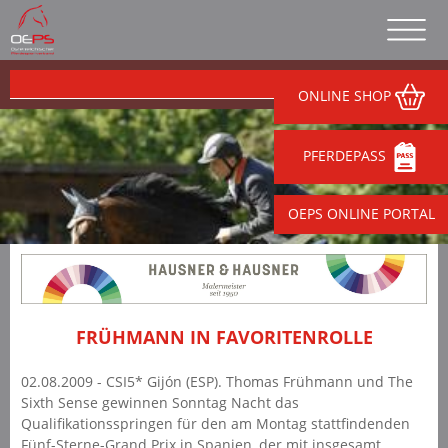
ONLINE SHOP
PFERDEPASS
OEPS ONLINE PORTAL
FRÜHMANN IN FAVORITENROLLE
02.08.2009 - CSI5* Gijón (ESP). Thomas Frühmann und The
Sixth Sense gewinnen Sonntag Nacht das
Qualifikationsspringen für den am Montag stattfindenden
Fünf-Sterne-Grand Prix in Spanien, der mit insgesamt