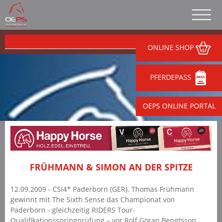
ONLINE SHOP
PFERDEPASS
OEPS ONLINE PORTAL
FRÜHMANN & SIMON AN DER SPITZE
12.09.2009 - CSI4* Paderborn (GER). Thomas Frühmann
gewinnt mit The Sixth Sense das Championat von
Paderborn - gleichzeitig RIDERS Tour-
Qualifikationsspringprüfung – vor Rolf Göran Bengtsson