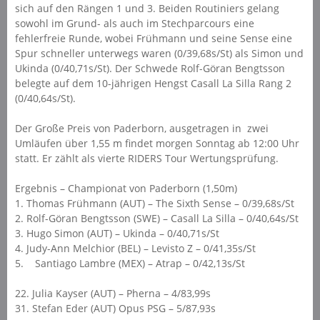
sich auf den Rängen 1 und 3. Beiden Routiniers gelang
sowohl im Grund- als auch im Stechparcours eine
fehlerfreie Runde, wobei Frühmann und seine Sense eine
Spur schneller unterwegs waren (0/39,68s/St) als Simon und
Ukinda (0/40,71s/St). Der Schwede Rolf-Göran Bengtsson
belegte auf dem 10-jährigen Hengst Casall La Silla Rang 2
(0/40,64s/St).
Der Große Preis von Paderborn, ausgetragen in zwei
Umläufen über 1,55 m findet morgen Sonntag ab 12:00 Uhr
statt. Er zählt als vierte RIDERS Tour Wertungsprüfung.
Ergebnis – Championat von Paderborn (1,50m)
1. Thomas Frühmann (AUT) – The Sixth Sense – 0/39,68s/St
2. Rolf-Göran Bengtsson (SWE) – Casall La Silla – 0/40,64s/St
3. Hugo Simon (AUT) – Ukinda – 0/40,71s/St
4. Judy-Ann Melchior (BEL) – Levisto Z – 0/41,35s/St
5. Santiago Lambre (MEX) – Atrap – 0/42,13s/St
22. Julia Kayser (AUT) – Pherna – 4/83,99s
31. Stefan Eder (AUT) Opus PSG – 5/87,93s