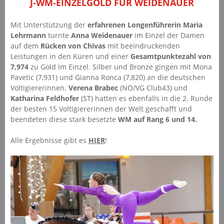
J-WM-EINZELGOLD FÜR WEIDENAUER
Mit Unterstützung der
erfahrenen Longenführerin Maria
Lehrmann
turnte
Anna Weidenauer
im Einzel der Damen
auf dem
Rücken von Chivas
mit beeindruckenden
Leistungen in den Küren und einer
Gesamtpunktezahl von
7,974
zu Gold im Einzel. Silber und Bronze gingen mit Mona
Pavetic (7,931) und Gianna Ronca (7,820) an die deutschen
Voltigiererinnen.
Verena Brabec
(NÖ/VG Club43) und
Katharina Feldhofer
(ST) hatten es ebenfalls in die 2. Runde
der besten 15 Voltigiererinnen der Welt geschafft und
beendeten diese stark besetzte
WM auf Rang 6 und 14.
Alle Ergebnisse gibt es
HIER
!