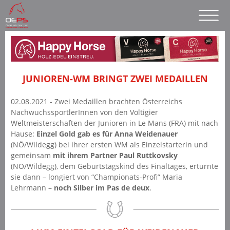
JUNIOREN-WM BRINGT ZWEI MEDAILLEN
02.08.2021 - Zwei Medaillen brachten Österreichs
NachwuchssportlerInnen von den Voltigier
Weltmeisterschaften der Junioren in Le Mans (FRA) mit nach
Hause:
Einzel Gold gab es für Anna Weidenauer
(NÖ/Wildegg) bei ihrer ersten WM als Einzelstarterin und
gemeinsam
mit ihrem Partner Paul Ruttkovsky
(NÖ/Wildegg), dem Geburtstagskind des Finaltages, erturnte
sie dann – longiert von “Championats-Profi” Maria
Lehrmann –
noch Silber im Pas de deux
.