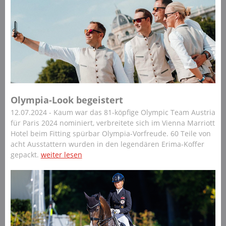
Olympia-Look begeistert
12.07.2024 - Kaum war das 81-köpfige Olympic Team Austria
für Paris 2024 nominiert, verbreitete sich im Vienna Marriott
Hotel beim Fitting spürbar Olympia-Vorfreude. 60 Teile von
acht Ausstattern wurden in den legendären Erima-Koffer
gepackt.
weiter lesen