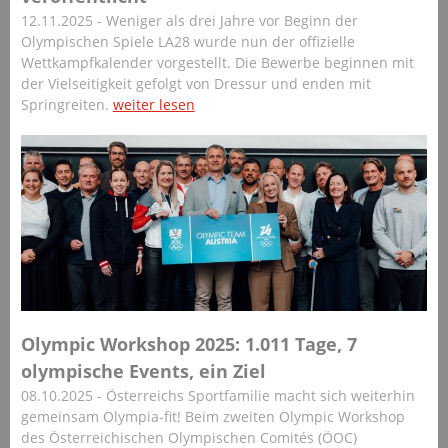
12.11.2025 - Weniger als drei Jahre vor Beginn der
Olympischen Spiele LA28 wurde nun der offizielle
Wettkampfkalender vorgestellt. Die Bewerbe beginnen mit
der Vielseitigkeit gefolgt von Dressur und enden mit
Springreiten.
weiter lesen
Olympic Workshop 2025: 1.011 Tage, 7
olympische Events, ein Ziel
08.10.2025 - Österreichs Sportfamilie macht sich weiterhin
gemeinsam Olympia-fit! Beim zweiten Olympic Workshop
des Österreichischen Olympischen Comités (ÖOC)