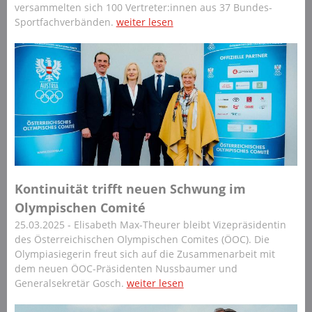
versammelten sich 100 Vertreter:innen aus 37 Bundes-
Sportfachverbänden.
weiter lesen
Kontinuität trifft neuen Schwung im
Olympischen Comité
25.03.2025 - Elisabeth Max-Theurer bleibt Vizepräsidentin
des Österreichischen Olympischen Comites (ÖOC). Die
Olympiasiegerin freut sich auf die Zusammenarbeit mit
dem neuen ÖOC-Präsidenten Nussbaumer und
Generalsekretär Gosch.
weiter lesen