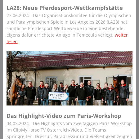
LA28: Neue Pferdesport-Wettkampfstätte
27.06.2024 - Das Organisationskomitee für die Olympischen
und Paralympischen Spiele in Los Angeles 2028 (LA28) hat
sämtliche Pferdesport-Wettbewerbe in eine bestehende,
eigens dafür errichtete Anlage in Temecula verlegt.
weiter
lesen
Das Highlight-Video zum Paris-Workshop
04.03.2024 - Die Highlights vom zweitägigen Paris-Workshop
im ClipMyHorse.TV Österreich-Video. Die Teams
Springreiten, Dressur, Paradressur und Vielseitigkeit zeigten