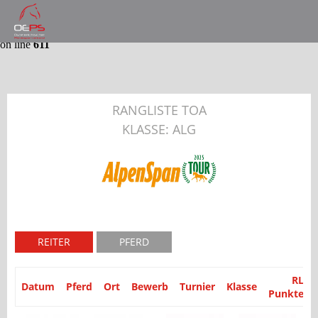
Notice
: Trying to get property 'partyid' of non-object in
/var/www/website/module/Application/src/Application/Controller
on line
611
RANGLISTE TOA
KLASSE: ALG
REITER
PFERD
RL
Datum
Pferd
Ort
Bewerb
Turnier
Klasse
Punkte