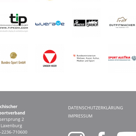
ichischer
DATENSCHUTZERKLÄRUNG
portverband
IMPRESSUM
ersprung 2
1 Laxenburg
-2236-710600