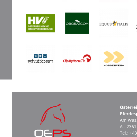
Österre
Pferdes
Am Wass
A - 236
Tel.:
+43