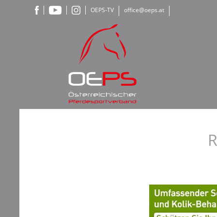
OEPS-TV
office@oeps.at
R