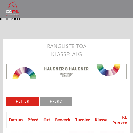
Notice
: Trying to get property 'partyid' of non-object in
/var/www/website/module/Application/src/Application/Controller
on line
611
RANGLISTE TOA
KLASSE: ALG
REITER
PFERD
RL
Datum
Pferd
Ort
Bewerb
Turnier
Klasse
Punkte