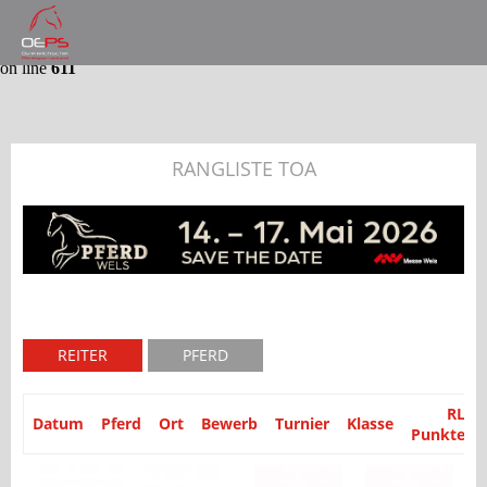
Notice
: Trying to get property 'partyid' of non-object in
/var/www/website/module/Application/src/Application/Controller
on line
611
RANGLISTE TOA
REITER
PFERD
RL
Datum
Pferd
Ort
Bewerb
Turnier
Klasse
Punkte