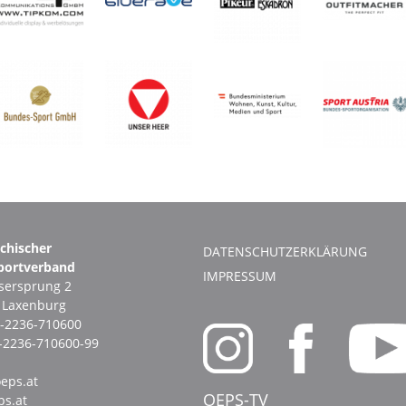
ichischer
DATENSCHUTZERKLÄRUNG
portverband
IMPRESSUM
ersprung 2
1 Laxenburg
-2236-710600
-2236-710600-99
eps.at
OEPS-TV
s.at