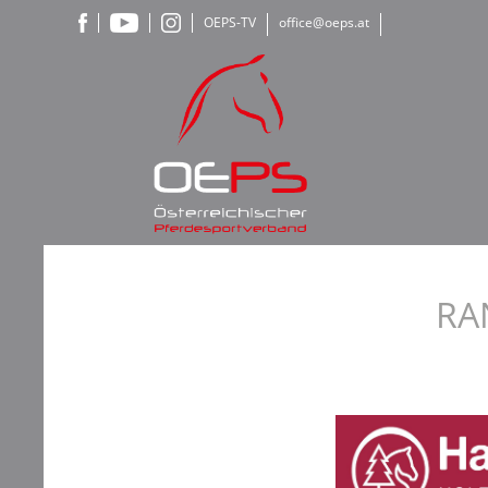
OEPS-TV
office@oeps.at
RA