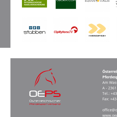
Österre
Pferdes
Am Wass
A - 236
Tel.:
+43
Fax:
+43
office@o
www.oep