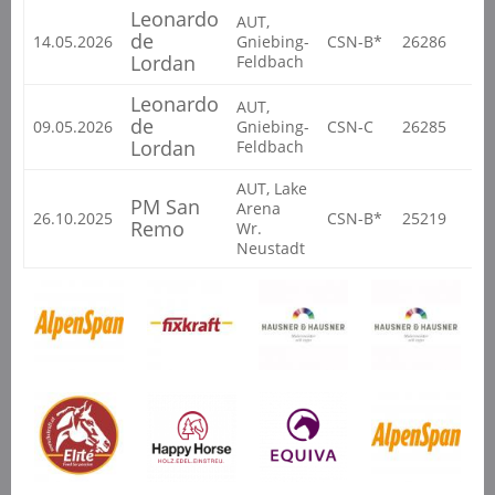
Leonardo
AUT,
de
14.05.2026
Gniebing-
CSN-B*
26286
AL
Lordan
Feldbach
Leonardo
AUT,
de
09.05.2026
Gniebing-
CSN-C
26285
AL
Lordan
Feldbach
AUT, Lake
PM San
Arena
26.10.2025
CSN-B*
25219
AL
Remo
Wr.
Neustadt