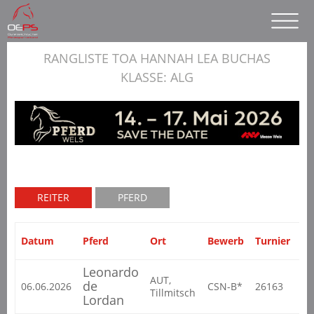
RANGLISTE TOA HANNAH LEA BUCHAS
KLASSE: ALG
REITER
PFERD
Datum
Pferd
Ort
Bewerb
Turnier
Kl
Leonardo
AUT,
de
06.06.2026
CSN-B*
26163
AL
Tillmitsch
Lordan