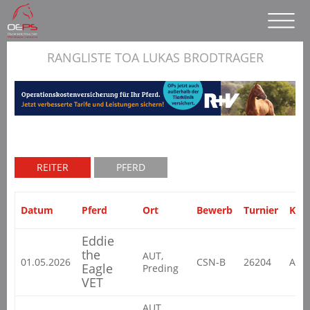
RANGLISTE TOA LUKAS BRODTRAGER
REITER
PFERD
Datum
Pferd
Ort
Bewerb
Turnier
Klas
Eddie
the
AUT,
01.05.2026
CSN-B
26204
ALG
Eagle
Preding
VET
AUT,