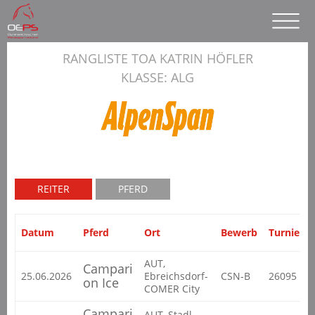
RANGLISTE TOA KATRIN HÖFLER
KLASSE: ALG
REITER
PFERD
Datum
Pferd
Ort
Bewerb
Turnier
AUT,
Campari
25.06.2026
Ebreichsdorf-
CSN-B
26095
on Ice
COMER City
Campari
AUT, Stadl