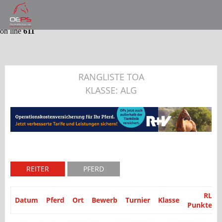
Notice
: Trying to get property 'partyid' of non-object in
/var/www/website/module/Application/src/Application/Controller
on line
611
RANGLISTE TOA
KLASSE: ALG
REITER
PFERD
RL
Datum
Pferd
Ort
Bewerb
Turnier
Klasse
Punkte