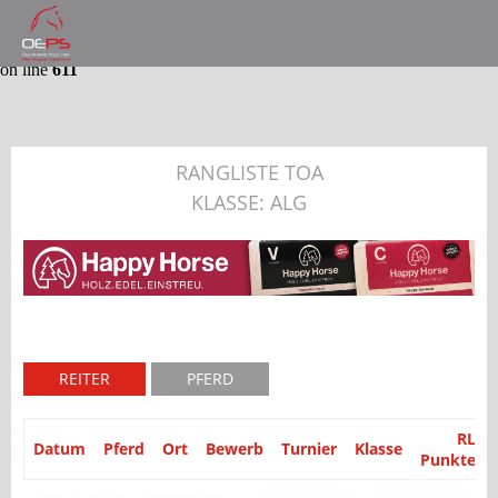
Notice
: Trying to get property 'partyid' of non-object in
/var/www/website/module/Application/src/Application/Controller
on line
611
RANGLISTE TOA
KLASSE: ALG
REITER
PFERD
RL
Datum
Pferd
Ort
Bewerb
Turnier
Klasse
Punkte