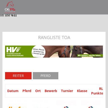
Notice
: Trying to get property 'partyid' of non-object in
/var/www/website/module/Application/src/Application/Controller
on line
611
RANGLISTE TOA
REITER
PFERD
RL
Datum
Pferd
Ort
Bewerb
Turnier
Klasse
Punkte