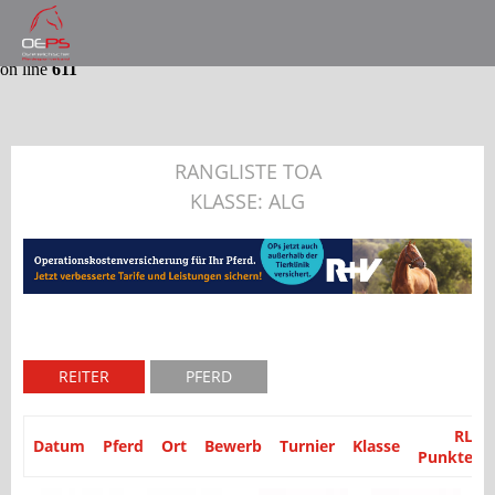
Notice
: Trying to get property 'partyid' of non-object in
/var/www/website/module/Application/src/Application/Controller
on line
611
RANGLISTE TOA
KLASSE: ALG
REITER
PFERD
RL
Datum
Pferd
Ort
Bewerb
Turnier
Klasse
Punkte