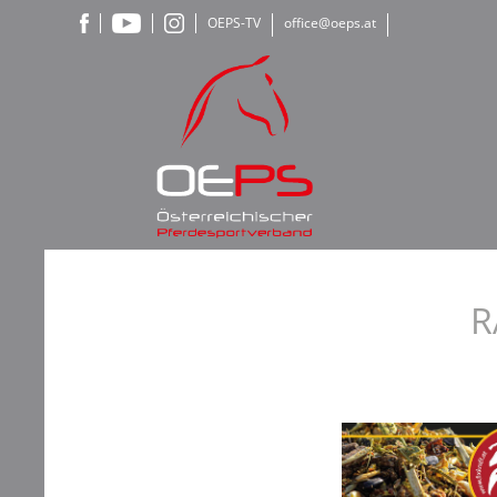
OEPS-TV
office@oeps.at
R