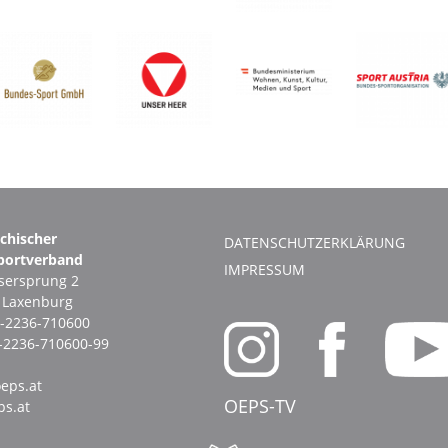
ichischer
DATENSCHUTZERKLÄRUNG
portverband
IMPRESSUM
ersprung 2
1 Laxenburg
-2236-710600
-2236-710600-99
eps.at
OEPS-TV
s.at