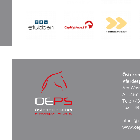
Österre
Pferdes
Am Wass
A - 236
Tel.:
+43
Fax:
+43
office@o
www.oep