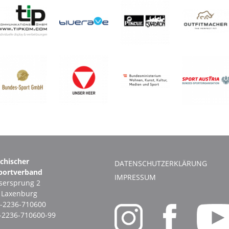
ichischer
DATENSCHUTZERKLÄRUNG
portverband
IMPRESSUM
ersprung 2
1 Laxenburg
-2236-710600
-2236-710600-99