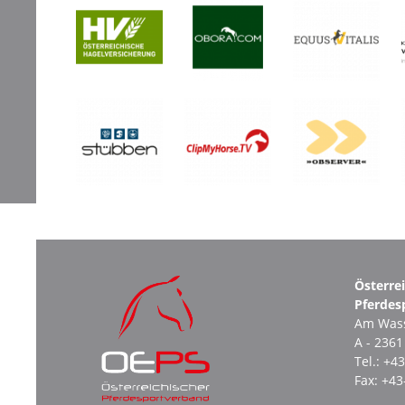
Österre
Pferdes
Am Wass
A - 236
Tel.:
+43
Fax:
+43