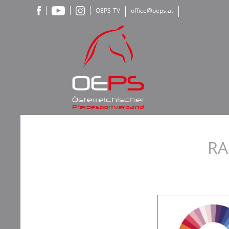
OEPS-TV
office@oeps.at
RA