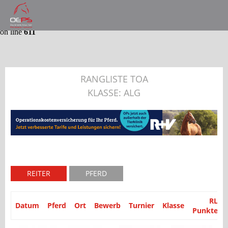
Notice
: Trying to get property 'partyid' of non-object in
/var/www/website/module/Application/src/Application/Controller
on line
611
RANGLISTE TOA
KLASSE: ALG
REITER
PFERD
RL
Datum
Pferd
Ort
Bewerb
Turnier
Klasse
Punkte