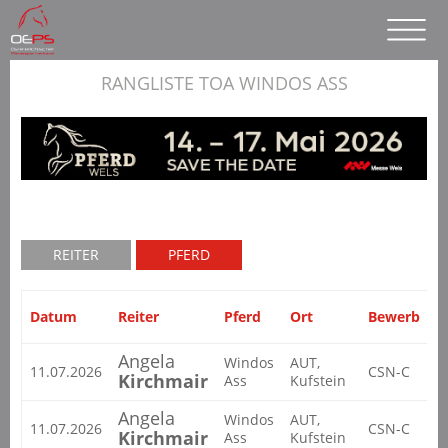
RANGLISTE TOA WINDOS ASS
REITER
PFERD
Datum
Reiter
Pferd
Ort
Bewerb
T
Angela
Windos
AUT,
11.07.2026
CSN-C
2
Kirchmair
Ass
Kufstein
Angela
Windos
AUT,
11.07.2026
CSN-C
2
Kirchmair
Ass
Kufstein