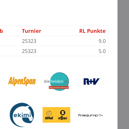
b
Turnier
RL Punkte
25323
9.0
25323
5.0