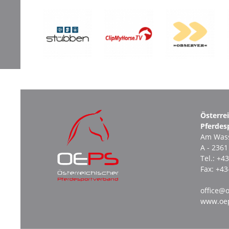
Österre
Pferdes
Am Wass
A - 236
Tel.:
+43
Fax:
+43
office@o
www.oep