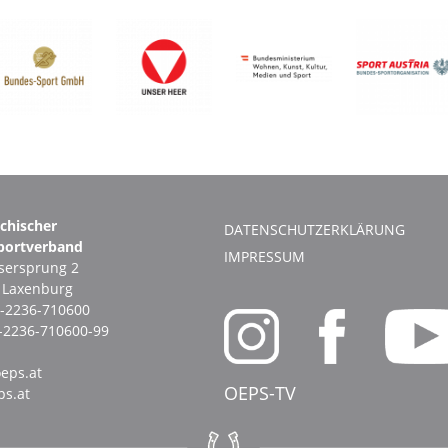
ichischer
DATENSCHUTZERKLÄRUNG
portverband
IMPRESSUM
ersprung 2
1 Laxenburg
-2236-710600
-2236-710600-99
eps.at
OEPS-TV
s.at