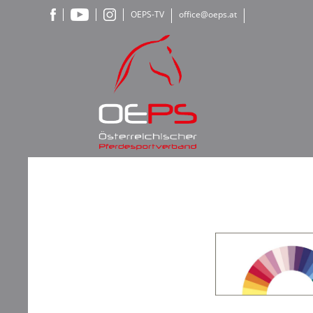
OEPS-TV
office@oeps.at