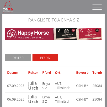
RANGLISTE TOA ENYA S Z
REITER
PFERD
Datum
Reiter
Pferd
Ort
Bewerb
Turnier
Julia
Enya
AUT,
07.09.2025
CSN-B*
25084
Urch
S Z
Tillmitsch
Julia
Enya
AUT,
06.09.2025
CSN-B*
25084
Urch
S Z
Tillmitsch