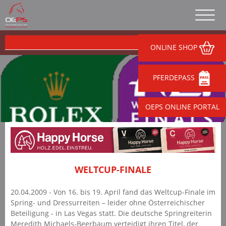
ONLINE SHOP
PFERDEPASS
OEPS ONLINE PORTAL
WELTCUP-FINALE
20.04.2009 - Von 16. bis 19. April fand das Weltcup-Finale im
Spring- und Dressurreiten – leider ohne Österreichischer
Beteiligung - in Las Vegas statt. Die deutsche Springreiterin
Meredith Michaels-Beerbaum verteidigt ihren Titel, der