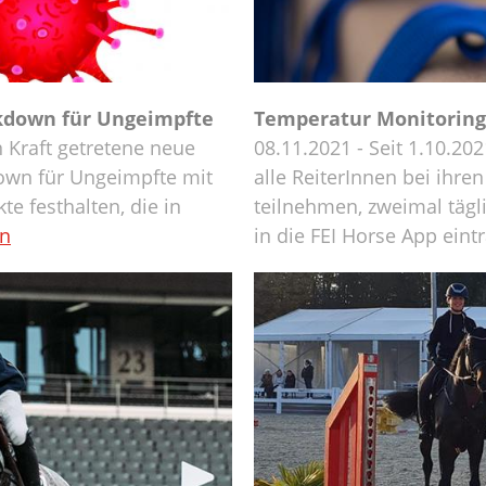
kdown für Ungeimpfte
Temperatur Monitoring 
n Kraft getretene neue
08.11.2021 - Seit 1.10.202
own für Ungeimpfte mit
alle ReiterInnen bei ihre
te festhalten, die in
teilnehmen, zweimal täg
en
in die FEI Horse App ein