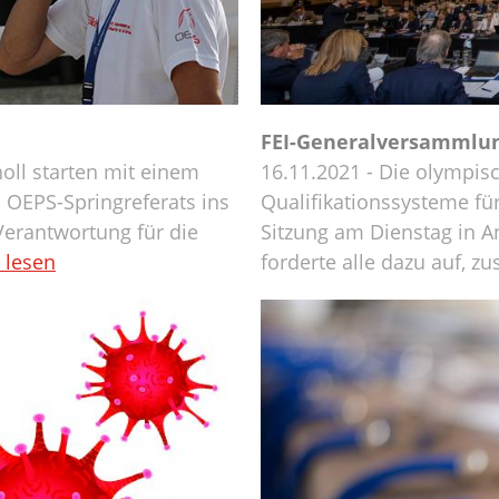
FEI-Generalversammlung
oll starten mit einem
16.11.2021 - Die olympi
 OEPS-Springreferats ins
Qualifikationssysteme fü
erantwortung für die
Sitzung am Dienstag in A
 lesen
forderte alle dazu auf, 