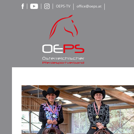
OEPS-TV
office@oeps.at