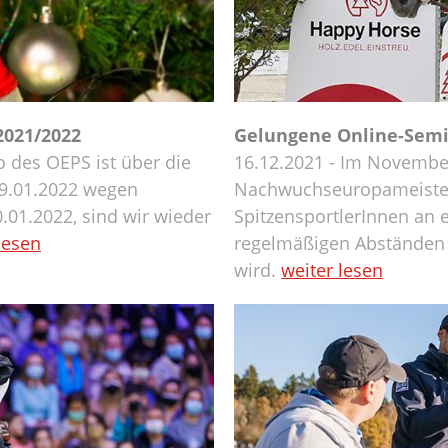
2021/2022
Gelungene Online-Semi
o des OEPS ist über die
16.12.2021 - Im Novembe
 09.01.2022 wegen
Nachwuchseuropameister
.01.2022, sind wir wieder
SpitzensportlerInnen an e
lesen
regelmäßigen Abständen 
wird.
weiter lesen