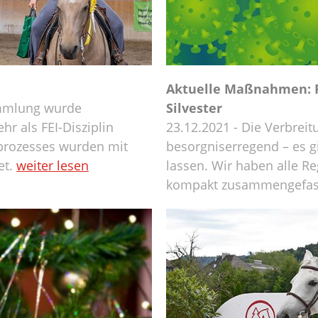
Aktuelle Maßnahmen: 
sammlung wurde
Silvester
hr als FEI-Disziplin
23.12.2021 - Die Verbreit
sprozesses wurden mit
besorgniserregend – es g
et.
weiter lesen
lassen. Wir haben alle R
kompakt zusammengefas