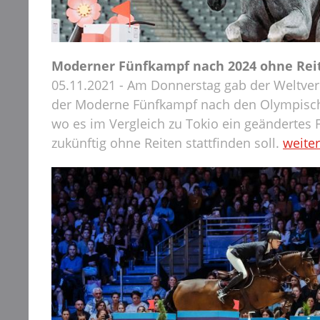
Moderner Fünfkampf nach 2024 ohne Rei
05.11.2021 - Am Donnerstag gab der Weltve
der Moderne Fünfkampf nach den Olympische
wo es im Vergleich zu Tokio ein geändertes 
zukünftig ohne Reiten stattfinden soll.
weiter