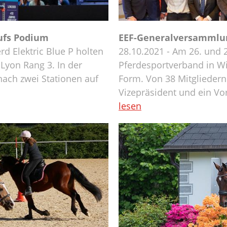
ufs Podium
EEF-Generalversammlun
d Elektric Blue P holten
28.10.2021 - Am 26. und 2
Lyon Rang 3. In der
Pferdesportverband in W
nach zwei Stationen auf
Form. Von 38 Mitglieder
Vizepräsident und ein V
lesen