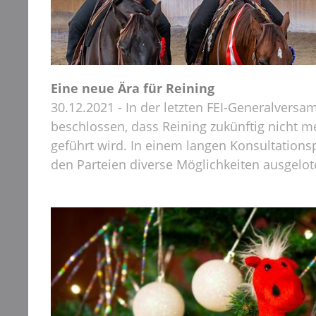
Eine neue Ära für Reining
30.12.2021 - In der letzten FEI-Generalver
beschlossen, dass Reining zukünftig nicht me
geführt wird. In einem langen Konsultation
den Parteien diverse Möglichkeiten ausgelot