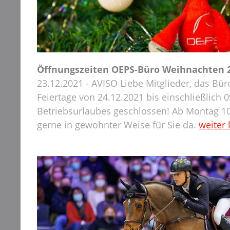
Öffnungszeiten OEPS-Büro Weihnachten 
23.12.2021 - AVISO Liebe Mitglieder, das Bür
Feiertage von 24.12.2021 bis einschließlich
Betriebsurlaubes geschlossen! Ab Montag 10
gerne in gewohnter Weise für Sie da.
weiter 