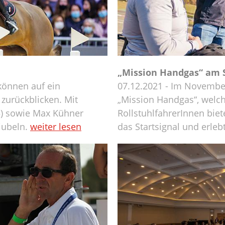
„Mission Handgas“ am S
 können auf ein
07.12.2021 - Im November
zurückblicken. Mit
„Mission Handgas“, welch
5) sowie Max Kühner
RollstuhlfahrerInnen biet
ejubeln.
weiter lesen
das Startsignal und erle