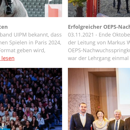
ten
Erfolgreicher OEPS-Na
rband UIPM bekannt, dass
03.11.2021 - Ende Oktob
n Spielen in Paris 2024,
der Leitung von Markus 
Format geben wird,
OEPS-Nachwuchsspringku
 lesen
war der Lehrgang einmal 