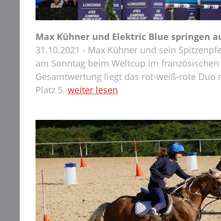
Max Kühner und Elektric Blue springen a
31.10.2021 - Max Kühner und sein Spitzenpfer
am Sonntag beim Weltcup im französischen 
Gesamtwertung liegt das rot-weiß-rote Duo 
Platz 5.
weiter lesen