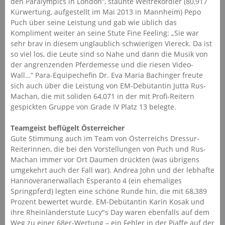
den Paralympics in London“, staunte Weltrekordler (80,917
Kürwertung, aufgestellt im Mai 2013 in Mannheim) Pepo
Puch über seine Leistung und gab wie üblich das
Kompliment weiter an seine Stute Fine Feeling: „Sie war
sehr brav in diesem unglaublich schwierigen Viereck. Da ist
so viel los, die Leute sind so Nahe und dann die Musik von
der angrenzenden Pferdemesse und die riesen Video-
Wall…“ Para-Equipechefin Dr. Eva Maria Bachinger freute
sich auch über die Leistung von EM-Debütantin Jutta Rus-
Machan, die mit soliden 64,071 in der mit Profi-Reitern
gespickten Gruppe von Grade IV Platz 13 belegte.
Teamgeist beflügelt Österreicher
Gute Stimmung auch im Team von Österreichs Dressur-
Reiterinnen, die bei den Vorstellungen von Puch und Rus-
Machan immer vor Ort Daumen drückten (was übrigens
umgekehrt auch der Fall war). Andrea John und der lebhafte
Hannoveranerwallach Esperanto 4 (ein ehemaliges
Springpferd) legten eine schöne Runde hin, die mit 68,389
Prozent bewertet wurde. EM-Debütantin Karin Kosak und
ihre Rheinländerstute Lucy"s Day waren ebenfalls auf dem
Weg zu einer 68er-Wertung – ein Fehler in der Piaffe auf der