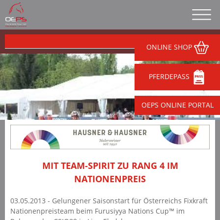
ONLINE SHOP
PFERDEPASS
OEPS ONLINE PORTAL
MIT TEAM-SPIRIT ZU RANG 4 IM
NATIONENPREIS
03.05.2013 - Gelungener Saisonstart für Österreichs Fixkraft
Nationenpreisteam beim Furusiyya Nations Cup™ im