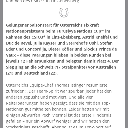
Rahmen des CSIO3* in Linz-Ebelsberg.
Gelungener Saisonstart für Österreichs Fixkraft
Nationenpreisteam beim Furusiyya Nations Cup™ im
Rahmen des CSIO3* in Linz-Ebelsberg. Astrid Kneifel und
Duc de Revel, Julia Kayser und Sterrehof’s Ushi, Stefan
Eder und Concordija, Dieter Köfler und Glock’s Prince de
Vaux – diese Paarungen blieben in beiden Runden bei
jeweils 12 Fehlerpunkten und belegten damit Platz 4. Der
Sieg ging an die Schweiz (17 Strafpunkte) vor Australien
(21) und Deutschland (22).
Österreichs Equipe-Chef Thomas Istinger resümierte
zufrieden: „Der Team-Spirit war spürbar, jeder hat den
anderen gepusht und motiviert. Und alle vier
Reiterpaarungen haben gezeigt, dass sie mit den Top-
Nationen gut mithalten können. Leider hatten wir mit
einigen Abwürfen Pech, viermal ist das erste Hindernis
gefallen – nur ein Abwurf weniger und wir hätten den
Stockerlplatz geschafft. Aber so ist es im Top-Sport auf