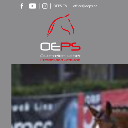
OEPS-TV
office@oeps.at