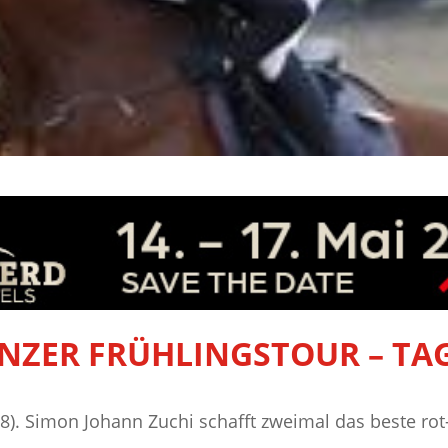
INZER FRÜHLINGSTOUR – TAG
.08). Simon Johann Zuchi schafft zweimal das beste ro