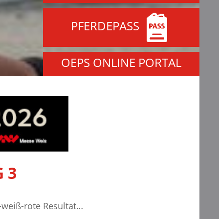
PFERDEPASS
OEPS ONLINE PORTAL
 3
t-weiß-rote Resultat…