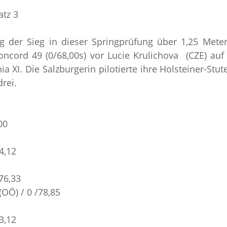
atz 3
 der Sieg in dieser Springprüfung über 1,25 Meter
ncord 49 (0/68,00s) vor Lucie Krulichova (CZE) auf N
ia XI. Die Salzburgerin pilotierte ihre Holsteiner-Stu
drei.
00
74,12
/76,33
(OÖ) / 0 /78,85
3
3,12