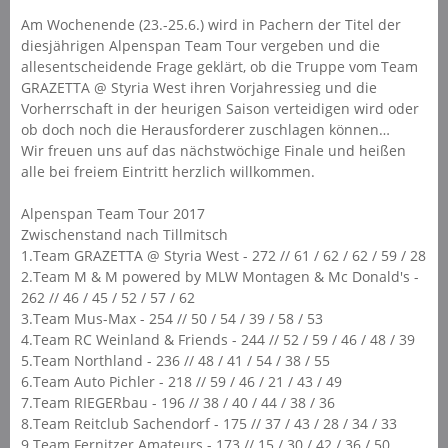
Am Wochenende (23.-25.6.) wird in Pachern der Titel der
diesjährigen Alpenspan Team Tour vergeben und die
allesentscheidende Frage geklärt, ob die Truppe vom Team
GRAZETTA @ Styria West ihren Vorjahressieg und die
Vorherrschaft in der heurigen Saison verteidigen wird oder
ob doch noch die Herausforderer zuschlagen können…
Wir freuen uns auf das nächstwöchige Finale und heißen
alle bei freiem Eintritt herzlich willkommen.
Alpenspan Team Tour 2017
Zwischenstand nach Tillmitsch
1.Team GRAZETTA @ Styria West - 272 // 61 / 62 / 62 / 59 / 28
2.Team M & M powered by MLW Montagen & Mc Donald's -
262 // 46 / 45 / 52 / 57 / 62
3.Team Mus-Max - 254 // 50 / 54 / 39 / 58 / 53
4.Team RC Weinland & Friends - 244 // 52 / 59 / 46 / 48 / 39
5.Team Northland - 236 // 48 / 41 / 54 / 38 / 55
6.Team Auto Pichler - 218 // 59 / 46 / 21 / 43 / 49
7.Team RIEGERbau - 196 // 38 / 40 / 44 / 38 / 36
8.Team Reitclub Sachendorf - 175 // 37 / 43 / 28 / 34 / 33
9.Team Fernitzer Amateurs - 173 // 15 / 30 / 42 / 36 / 50