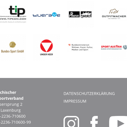
ichischer
DATENSCHUTZERKLÄRUNG
portverband
IMPRESSUM
ersprung 2
1 Laxenburg
-2236-710600
-2236-710600-99