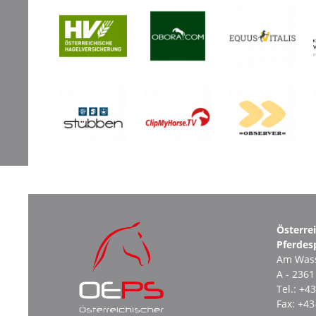
Österre
Pferdes
Am Wass
A - 236
Tel.:
+43
Fax:
+43