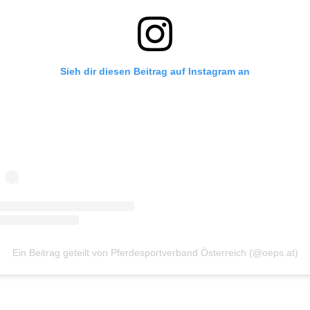
Sieh dir diesen Beitrag auf Instagram an
Ein Beitrag geteilt von Pferdesportverband Österreich (@oeps.at)