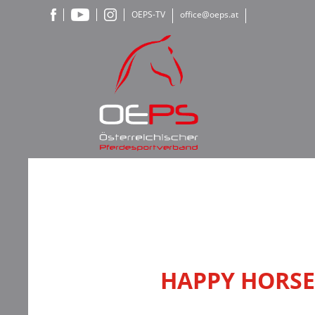
OEPS-TV
office@oeps.at
HAPPY HORSE