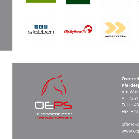
Österre
Pferdes
Am Wass
A - 236
Tel.:
+43
Fax:
+43
office@o
www.oep