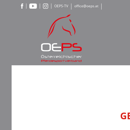
OEPS-TV
office@oeps.at
G