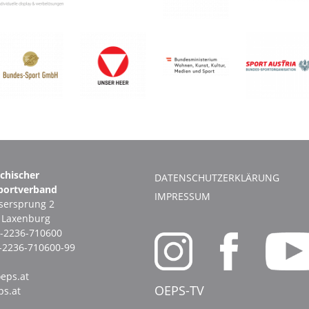
ichischer
DATENSCHUTZERKLÄRUNG
portverband
IMPRESSUM
ersprung 2
1 Laxenburg
-2236-710600
-2236-710600-99
eps.at
OEPS-TV
s.at