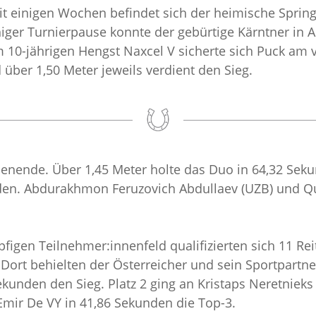
Seit einigen Wochen befindet sich der heimische Spr
iger Turnierpause konnte der gebürtige Kärntner in 
 10-jährigen Hengst Naxcel V sicherte sich Puck a
über 1,50 Meter jeweils verdient den Sieg.
enende. Über 1,45 Meter holte das Duo in 64,32 Sekun
nden. Abdurakhmon Feruzovich Abdullaev (UZB) und Qu
figen Teilnehmer:innenfeld qualifizierten sich 11 R
ort behielten der Österreicher und sein Sportpartne
ekunden den Sieg. Platz 2 ging an Kristaps Neretnieks
Emir De VY in 41,86 Sekunden die Top-3.