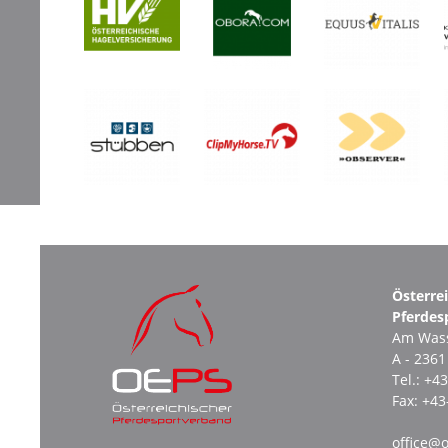
Österre
Pferdes
Am Wass
A - 236
Tel.:
+43
Fax:
+43
office@o