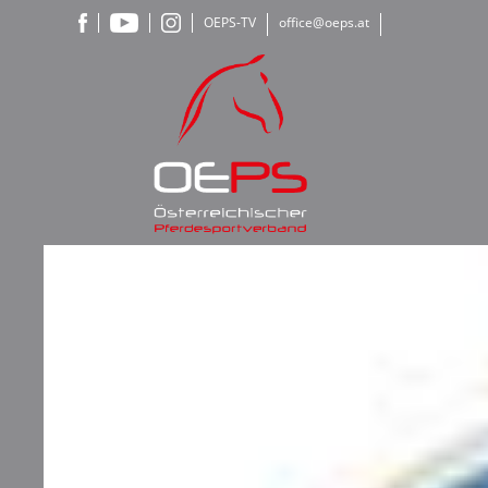
OEPS-TV
office@oeps.at