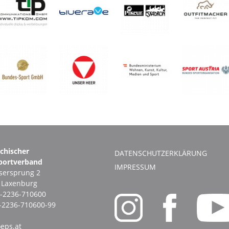
ichischer
DATENSCHUTZERKLÄRUNG
portverband
IMPRESSUM
ersprung 2
1 Laxenburg
-2236-710600
-2236-710600-99
eps.at