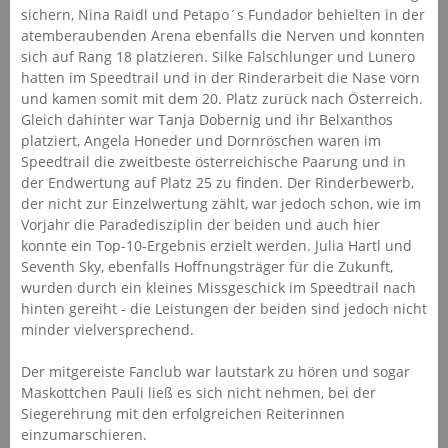
sichern, Nina Raidl und Petapo´s Fundador behielten in der
atemberaubenden Arena ebenfalls die Nerven und konnten
sich auf Rang 18 platzieren. Silke Falschlunger und Lunero
hatten im Speedtrail und in der Rinderarbeit die Nase vorn
und kamen somit mit dem 20. Platz zurück nach Österreich.
Gleich dahinter war Tanja Dobernig und ihr Belxanthos
platziert, Angela Honeder und Dornröschen waren im
Speedtrail die zweitbeste österreichische Paarung und in
der Endwertung auf Platz 25 zu finden. Der Rinderbewerb,
der nicht zur Einzelwertung zählt, war jedoch schon, wie im
Vorjahr die Paradedisziplin der beiden und auch hier
konnte ein Top-10-Ergebnis erzielt werden. Julia Hartl und
Seventh Sky, ebenfalls Hoffnungsträger für die Zukunft,
wurden durch ein kleines Missgeschick im Speedtrail nach
hinten gereiht - die Leistungen der beiden sind jedoch nicht
minder vielversprechend.
Der mitgereiste Fanclub war lautstark zu hören und sogar
Maskottchen Pauli ließ es sich nicht nehmen, bei der
Siegerehrung mit den erfolgreichen Reiterinnen
einzumarschieren.