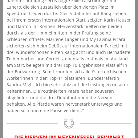
dahinter auf Rang sechs folgte Silke Falschlunger mit
Lunero, die sich zusätzlich über den vierten Platz im
Speedtrail freuen durfte. Gleich dahinter auf Rang sieben
bei ihrem ersten internationalen Start, zeigten Karin Hauser
und Danton ihr Können. Nervenstark hielten die beiden
durch, als der Himmel mitten in der Prüfung seine
Schleusen öffnete. Marlene Langer und My Lavinia Picara
sicherten sich beim Debüt auf internationalem Parkett mit
drei wunderschönen Ritten Rang acht und auch Bernadette
Teibenbacher und Cornelis, ebenfalls erstmals im Ausland
am Start, belegten mit drei Top-10-Ergebnissen Platz elf in
der Endwertung. Somit konnten sich alle österreichischen
Workerinnen in den Top-11 platzieren. Bundesrefertin
Sandra Migl: „Ich bin sehr stolz auf die Leistungen unserer
Reiterinnen. Die routinierten Paare haben souverän
abgeliefert und die drei Debütantinnen die Nerven
behalten. Alle Pferde waren nervenstark unterwegs und
haben sich nun eine Pause verdient.“
DIE NERVEN IM HEXENKESSEL BEWAHRT