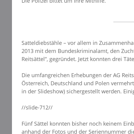
Die Polizei bittet um Ihre Mithilfe.
Satteldiebstähle – vor allem in Zusammenhan
2013 mit dem Bundeskriminalamt, den Zucht
Reitsättel“, gegründet. Jetzt konnten drei Tä
Die umfangreichen Erhebungen der AG Reitsä
Österreich, Deutschland und Polen vermehrt 
in der Slideshow) sichergestellt werden. Ei
//slide-712//
Fünf Sättel konnten bisher noch keinem Ein
anhand der Fotos und der Seriennummer die 