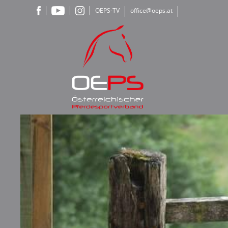
OEPS-TV
office@oeps.at