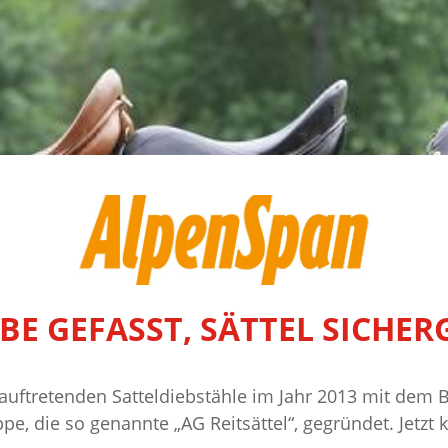
EBE GEFASST, SÄTTEL SICHER
 auftretenden Satteldiebstähle im Jahr 2013 mit de
e, die so genannte „AG Reitsättel“, gegründet. Jetz