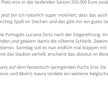
Platz eins in der laufenden Saison 250.000 Euro zusät
jetzt bin ich natürlich super motiviert, dass das auc
 richtig Spaß im Stechen und das gibt mir ein gutes G
elte Portugals Luciana Diniz nach der Siegerehrung. Im
unden und gewann damit die silberne Schleife. Zweima
 ebenso. Sonntag soll es nun endlich mal klappen m
end das Stadion verließ, erscheint das absolut im Ber
Guery auf dem fantastisch springenden Fuchs Eras Ste 
Devos und Mom’s Isaura landete ein weiteres belgische