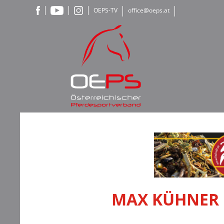
OEPS-TV
office@oeps.at
MAX KÜHNER M