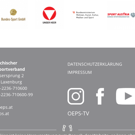
ichischer
DATENSCHUTZERKLÄRUNG
portverband
IMPRESSUM
ersprung 2
1 Laxenburg
-2236-710600
-2236-710600-99
eps.at
OEPS-TV
s.at