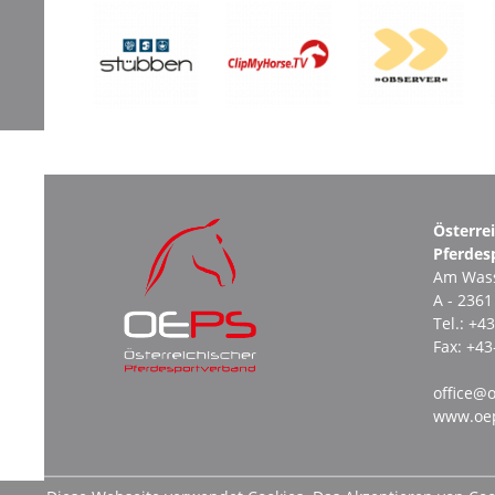
Österre
Pferdes
Am Wass
A - 236
Tel.:
+43
Fax:
+43
office@o
www.oep